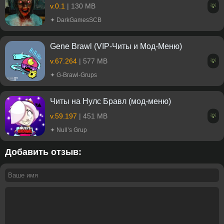
v.0.1
| 130 MB
💡
✦ DarkGamesSCB
Gene Brawl (VIP-Читы и Мод-Меню)
v.67.264
| 577 MB
💡
✦ G-Brawl-Grups
Читы на Нулс Бравл (мод-меню)
v.59.197
| 451 MB
💡
✦ Null’s Grup
Добавить отзыв: