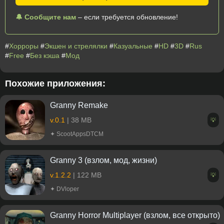
🔔 Сообщите нам
– если требуется обновление!
#
Хорроры
#
Экшен и стрелялки
#
Казуальные
#
HD
#
3D
#
Rus
#
Free
#
Без кэша
#
Мод
Похожие приложения:
Granny Remake
v.0.1
| 38 MB
💡
✦ ScootAppsDTCM
Granny 3 (взлом, мод, жизни)
v.1.2.2
| 122 MB
💡
✦ DVloper
Granny Horror Multiplayer (взлом, все открыто)