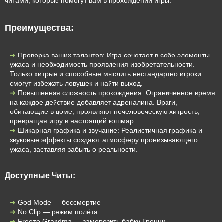
читами, которые помогут вам в прохождении игры.
Преимущества:
Проверка ваших талантов: Игра сочетает в себе элементы
ужаса и необходимость проявления изобретательности.
Только хитрые и способные мыслить нестандартно игроки
смогут избежать ловушек и найти выход.
Повышенная сложность прохождения: Ограниченное время
на каждое действие добавляет адреналина. Враги,
обитающие в доме, проявляют нечеловеческую хитрость,
превращая игру в настоящий кошмар.
Шикарная графика и звучание: Реалистичная графика и
звуковые эффекты создают атмосферу пронизывающего
ужаса, заставляя забыть о реальности.
Доступные Читы:
God Mode — бессмертие
No Clip — режим полёта
Freeze Grandma — заморозить бабку Гренни