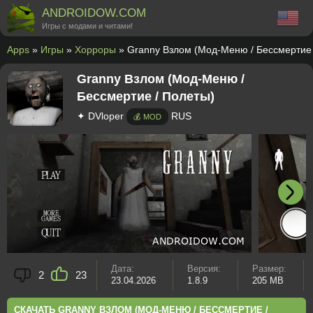
ANDROIDOW.COM
Игры с модами и читами!
Apps
»
Игры
»
Хорроры
» Granny Взлом (Мод-Меню / Бессмертие 
Granny Взлом (Мод-Меню /
Бессмертие / Полеты)
✦ DVloper
RUS
💰 MOD
Дата:
Версия:
Размер:
2
23
23.04.2026
1.8.9
205 MB
СКАЧАТЬ GRANNY ВЗЛОМ (МОД-МЕНЮ / БЕССМЕРТИЕ /