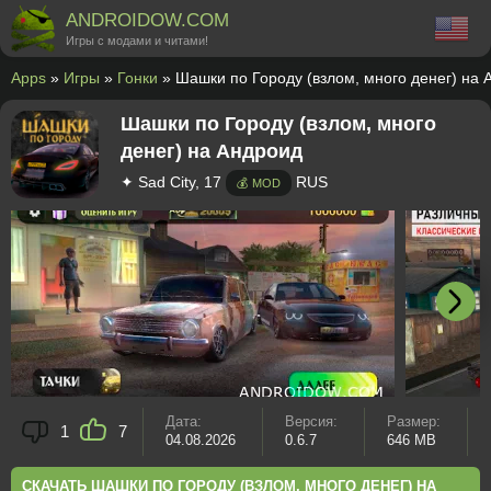
ANDROIDOW.COM
Игры с модами и читами!
Apps
»
Игры
»
Гонки
» Шашки по Городу (взлом, много денег) на 
Шашки по Городу (взлом, много
денег) на Андроид
✦ Sad City, 17
RUS
💰 MOD
Дата:
Версия:
Размер:
1
7
04.08.2026
0.6.7
646 MB
СКАЧАТЬ ШАШКИ ПО ГОРОДУ (ВЗЛОМ, МНОГО ДЕНЕГ) НА