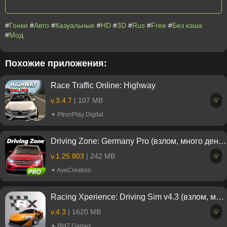
#
Гонки
#
Авто
#
Казуальные
#
HD
#
3D
#
Rus
#
Free
#
Без кэша
#
Мод
Похожие приложения:
Race Traffic Online: Highway
v.3.4.7
| 107 MB
💡
✦ PtronPlay Digital
Driving Zone: Germany Pro (взлом, много денег)
v.1.25.803
| 242 MB
💡
✦ AveCreation
Racing Xperience: Driving Sim v4.3 (взлом, много денег)
v.4.3
| 1620 MB
💡
✦ BMZ Games