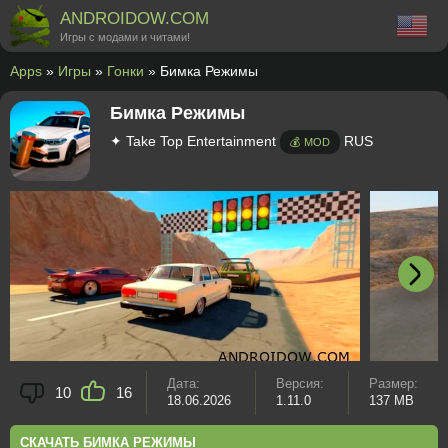
ANDROIDOW.COM
Игры с модами и читами!
Apps
»
Игры
»
Гонки
» Бимка Режимы
Бимка Режимы
✦ Take Top Entertainment
RUS
💰 MOD
Дата:
Версия:
Размер:
10
16
18.06.2026
1.11.0
137 MB
СКАЧАТЬ БИМКА РЕЖИМЫ