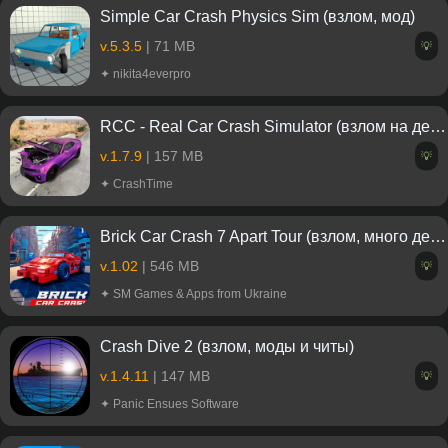
Simple Car Crash Physics Sim (взлом, мод)
v.5.3.5
| 71 MB
💡
✦ nikita4everpro
RCC - Real Car Crash Simulator (взлом на деньги)
v.1.7.9
| 157 MB
💡
✦ CrashTime
Brick Car Crash 7 Apart Tour (взлом, много денег)
v.1.02
| 546 MB
💡
✦ SM Games & Apps from Ukraine
Crash Dive 2 (взлом, моды и читы)
v.1.4.11
| 147 MB
💡
✦ Panic Ensues Software