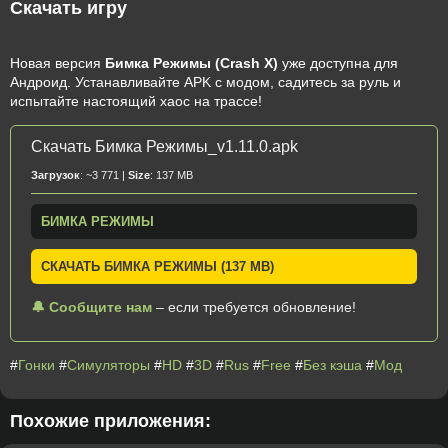
Скачать игру
Новая версия
Бимка Режимы (Crash X)
уже доступна для
Андроид. Устанавливайте APK с модом, садитесь за руль и
испытайте настоящий хаос на трассе!
Скачать Бимка Режимы_v1.11.0.apk
Загрузок
: ~3 771 |
Size
: 137 MB
БИМКА РЕЖИМЫ
СКАЧАТЬ БИМКА РЕЖИМЫ (137 MB)
🔔 Сообщите нам
– если требуется обновление!
#
Гонки
#
Симуляторы
#
HD
#
3D
#
Rus
#
Free
#
Без кэша
#
Мод
Похожие приложения: