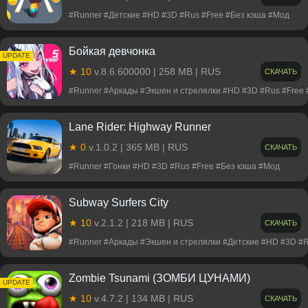
#Runner #Детские #HD #3D #Rus #Free #Без кэша #Мод
Бойкая девчонка
UPDATE
★ 10
v.8.6.600000 | 258 MB | RUS
СКАЧАТЬ
#Runner #Аркады #Экшен и стрелялки #HD #3D #Rus #Free 
Lane Rider: Highway Runner
★ 0
v.1.0.2 | 365 MB | RUS
СКАЧАТЬ
#Runner #Гонки #HD #3D #Rus #Free #Без кэша #Мод
Subway Surfers City
★ 10
v.2.1.2 | 218 MB | RUS
СКАЧАТЬ
#Runner #Аркады #Экшен и стрелялки #Детские #HD #3D #R
Zombie Tsunami (ЗОМБИ ЦУНАМИ)
UPDATE
★ 10
v.4.7.2 | 134 MB | RUS
СКАЧАТЬ