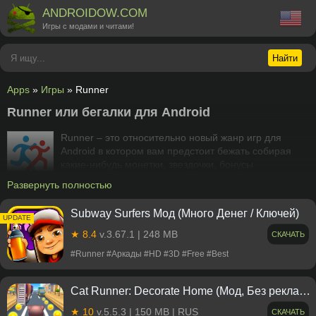
ANDROIDOW.COM
Игры с модами и читами!
Найти
Apps
»
Игры
» Runner
Runner или бегалки для Android
Runner – это относительно новый жанр игр для
Android в котором вам предстоит бежать собирая
какие-нибудь монетки, звездочки, бонусы
преодолевая препятствия в виде обрывов,
Развернуть полностью
поворотов. В таких играх главная цель дойти до финиша
собрав максимальное число очков, а в некоторых и успеть
Subway Surfers Мод (Много Денег / Ключей)
вовремя. Бесплатно скачать игры Runner вы можете ниже в
UPDATE
каталоге.
★ 8.4
v.3.67.1 | 248 MB
СКАЧАТЬ
#Runner #Аркады #HD #3D #Free #Best
Cat Runner: Decorate Home (Мод, Без рекламы)
★ 10
v.5.5.3 | 150 MB | RUS
СКАЧАТЬ