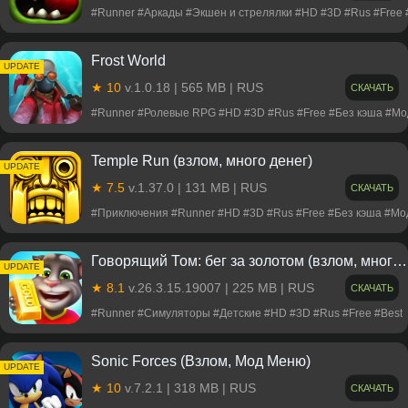
#Runner #Аркады #Экшен и стрелялки #HD #3D #Rus #Free 
Frost World
UPDATE
★ 10
v.1.0.18 | 565 MB | RUS
СКАЧАТЬ
#Runner #Ролевые RPG #HD #3D #Rus #Free #Без кэша #Мо
Temple Run (взлом, много денег)
UPDATE
★ 7.5
v.1.37.0 | 131 MB | RUS
СКАЧАТЬ
#Приключения #Runner #HD #3D #Rus #Free #Без кэша #Мо
Говорящий Том: бег за золотом (взлом, много денег)
UPDATE
★ 8.1
v.26.3.15.19007 | 225 MB | RUS
СКАЧАТЬ
#Runner #Симуляторы #Детские #HD #3D #Rus #Free #Best
Sonic Forces (Взлом, Мод Меню)
UPDATE
★ 10
v.7.2.1 | 318 MB | RUS
СКАЧАТЬ