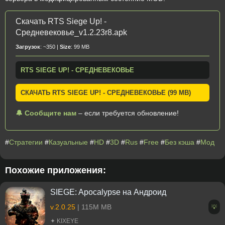
Скачать RTS Siege Up! -
Средневековье_v1.2.23r8.apk
Загрузок
: ~350 |
Size
: 99 MB
RTS SIEGE UP! - СРЕДНЕВЕКОВЬЕ
СКАЧАТЬ RTS SIEGE UP! - СРЕДНЕВЕКОВЬЕ (99 MB)
🔔 Сообщите нам
– если требуется обновление!
#
Стратегии
#
Казуальные
#
HD
#
3D
#
Rus
#
Free
#
Без кэша
#
Мод
Похожие приложения:
SIEGE: Apocalypse на Андроид
v.2.0.25
| 115M MB
💡
✦ KIXEYE