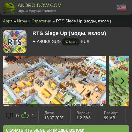
ANDROIDOW.COM
Игры с модами и читами!
Apps
»
Игры
»
Стратегии
» RTS Siege Up (моды, взлом)
RTS Siege Up (моды, взлом)
✦ ABUKSIGUN
RUS
💰 MOD
Дата:
Версия:
Размер:
0
1
13.07.2026
1.2.23r8
99 MB
СКАЧАТЬ RTS SIEGE UP (МОДЫ, ВЗЛОМ)