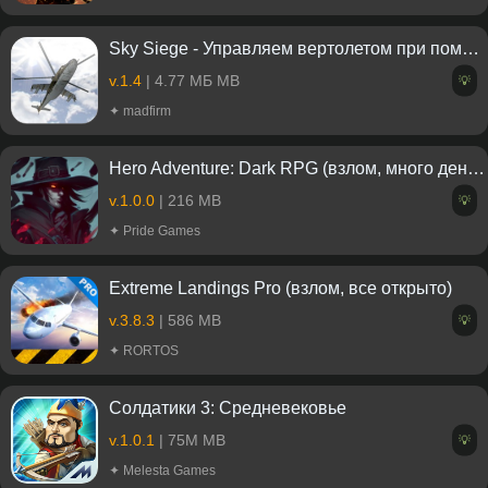
Sky Siege - Управляем вертолетом при помощи камеры
v.1.4
| 4.77 МБ MB
💡
✦ madfirm
Hero Adventure: Dark RPG (взлом, много денег)
v.1.0.0
| 216 MB
💡
✦ Pride Games
Extreme Landings Pro (взлом, все открыто)
v.3.8.3
| 586 MB
💡
✦ RORTOS
Солдатики 3: Средневековье
v.1.0.1
| 75M MB
💡
✦ Melesta Games