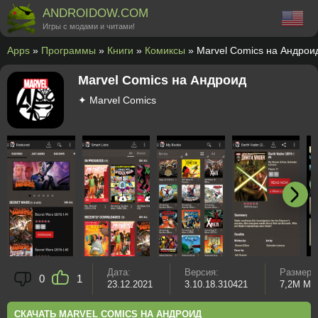
ANDROIDOW.COM
Игры с модами и читами!
Apps
»
Программы
»
Книги
»
Комиксы
» Marvel Comics на Андрои
Marvel Comics на Андроид
✦ Marvel Comics
Дата:
Версия:
Размер:
0
1
23.12.2021
3.10.18.310421
7,2M MB
СКАЧАТЬ MARVEL COMICS НА АНДРОИД