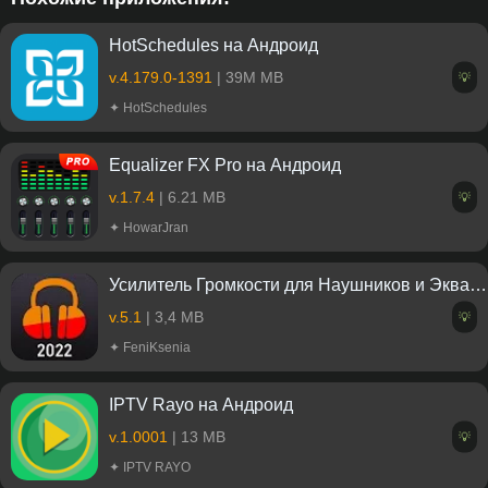
HotSchedules на Андроид
v.4.179.0-1391
| 39M MB
💡
✦ HotSchedules
Equalizer FX Pro на Андроид
v.1.7.4
| 6.21 MB
💡
✦ HowarJran
Усилитель Громкости для Наушников и Эквалайзер на Андроид
v.5.1
| 3,4 MB
💡
✦ FeniKsenia
IPTV Rayo на Андроид
v.1.0001
| 13 MB
💡
✦ IPTV RAYO