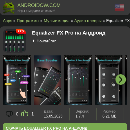
ANDROIDOW.COM
Игры с модами и читами!
Apps
»
Программы
»
Мультимедиа
»
Аудио плееры
» Equalizer F
Equalizer FX Pro на Андроид
✦ HowarJran
Дата:
Версия:
Размер:
0
1
15.05.2023
1.7.4
6.21 MB
СКАЧАТЬ EQUALIZER FX PRO НА АНДРОИД