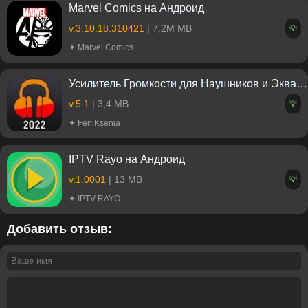
Marvel Comics на Андроид
v.3.10.18.310421
| 7,2M MB
💡
✦ Marvel Comics
Усилитель Громкости для Наушников и Эквалайзер на Андроид
v.5.1
| 3,4 MB
💡
✦ FeniKsenia
IPTV Rayo на Андроид
v.1.0001
| 13 MB
💡
✦ IPTV RAYO
Добавить отзыв: