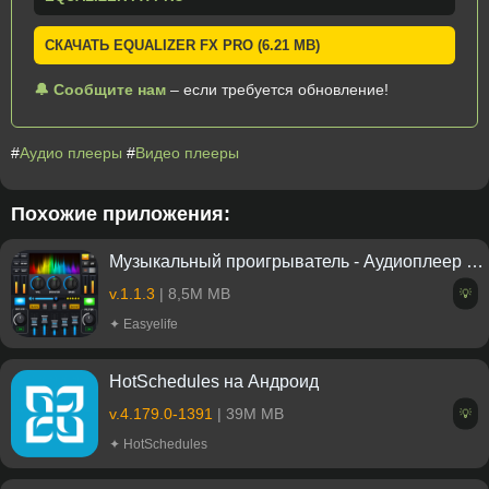
СКАЧАТЬ EQUALIZER FX PRO (6.21 MB)
🔔 Сообщите нам
– если требуется обновление!
#
Аудио плееры
#
Видео плееры
Похожие приложения:
Музыкальный проигрыватель - Аудиоплеер на Андроид
v.1.1.3
| 8,5M MB
💡
✦ Easyelife
HotSchedules на Андроид
v.4.179.0-1391
| 39M MB
💡
✦ HotSchedules