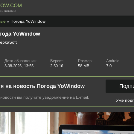
DOW.COM
 и читами!
вые
» Погода YoWindow
года YoWindow
epkaSoft
Дата обновления:
Версия:
Размер:
Android:
3-08-2026, 13:55
2.59.16
58 MB
7.0
я на новость Погода YoWindow
Подп
новости вы получите уведомление на E-mail.
Уже под