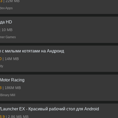
23
| 22M MB
dex Apps
ода HD
| 10 MB
ner Games
 с милыми котятами на Андроид
.0
| 14M MB
ity
 Motor Racing
.3
| 186M MB
Binary Mill
auncher EX - Красивый рабочий стол для Android
.3.9
| 2.86 МБ MB