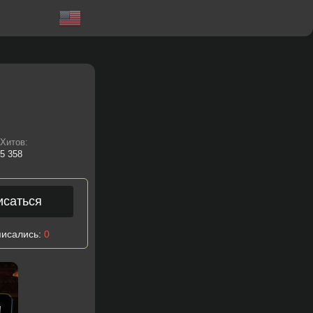
Хитов:
5 358
исаться
писались:
0