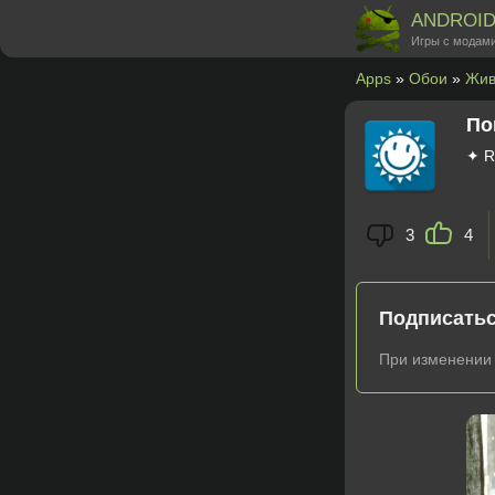
ANDROI
Игры с модами
Apps
»
Обои
»
Жи
По
✦ R
3
4
Подписатьс
При изменении 