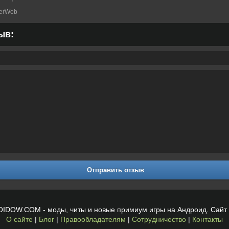
erWeb
ыв:
Отправить отзыв
OIDOW.COM - моды, читы и новые примиум игры на Андроид. Сайт 
О сайте
|
Блог
|
Правообладателям
|
Сотрудничество
|
Контакты