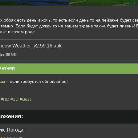
х обоях есть день и ночь, то есть если день то на пейзаже будет с
 темно. Если будет дождь то на вашем экране также будет ливень! 
ые в своем роде.
ndow Weather_v2.59.16.apk
ize
: 58 MB
EATHER
ам
– если требуется обновление!
#
HD
#
3D
#
Best
ложения:
кс.Погода