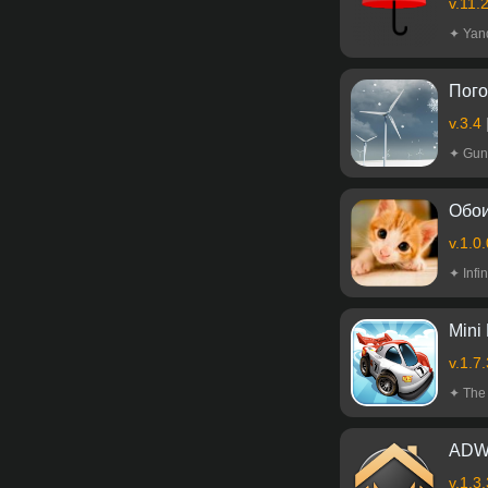
v.11.
✦ Yan
Пог
v.3.4
✦ Gun
Обои
v.1.0
✦ Infin
Mini
v.1.7
✦ The 
ADWL
v.1.3