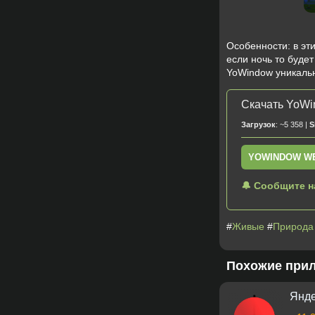
Особенности: в эти
если ночь то будет
YoWindow уникальн
Скачать YoWi
Загрузок
: ~5 358 |
S
YOWINDOW W
🔔 Сообщите н
#
Живые
#
Природа
Похожие при
Янде