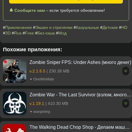
🔔 Сообщите нам
– если требуется обновление!
#
Приключения
#
Экшен и стрелялки
#
Казуальные
#
Детские
#
HD
#
3D
#
Rus
#
Free
#
Без кэша
#
Мод
Похожие приложения:
Zombie Sniper FPS: Under Ashes (много денег)
v.2.1.6.5
| 230.38 MB
💡
✦ OneWinMate
Zombie War - The Last Survivor (взлом, много денег)
v.1.19.1
| 410.30 MB
💡
✦ wangming
The Walking Dead Chop Shop - Делаем машину для зомби