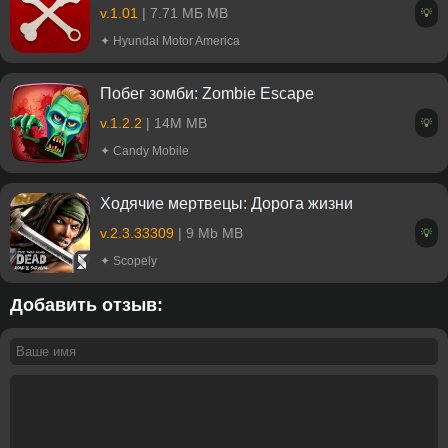
v.1.01
| 7.71 МБ MB
💡
✦ Hyundai Motor America
Побег зомби: Zombie Escape
v.1.2.2
| 14M MB
💡
✦ Candy Mobile
Ходячие мертвецы: Дорога жизни
v.2.3.33309
| 9 Mb MB
💡
✦ Scopely
Добавить отзыв: