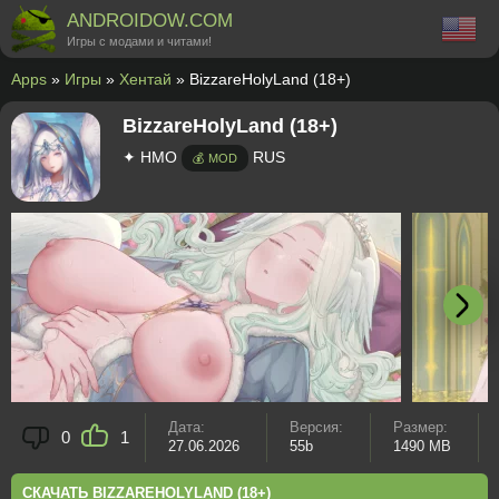
ANDROIDOW.COM
Игры с модами и читами!
Apps
»
Игры
»
Хентай
» BizzareHolyLand (18+)
BizzareHolyLand (18+)
✦ HMO
RUS
💰 MOD
Дата:
Версия:
Размер:
0
1
27.06.2026
55b
1490 MB
СКАЧАТЬ BIZZAREHOLYLAND (18+)