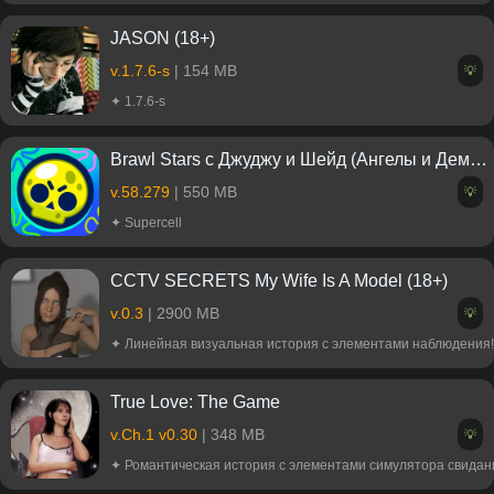
JASON (18+)
v.1.7.6-s
| 154 MB
💡
✦ 1.7.6-s
Brawl Stars с Джуджу и Шейд (Ангелы и Демоны)
v.58.279
| 550 MB
💡
✦ Supercell
CCTV SECRETS My Wife Is A Model (18+)
v.0.3
| 2900 MB
💡
✦ Линейная визуальная история с элементами наблюдения!
True Love: The Game
v.Ch.1 v0.30
| 348 MB
💡
✦ Романтическая история с элементами симулятора свидан