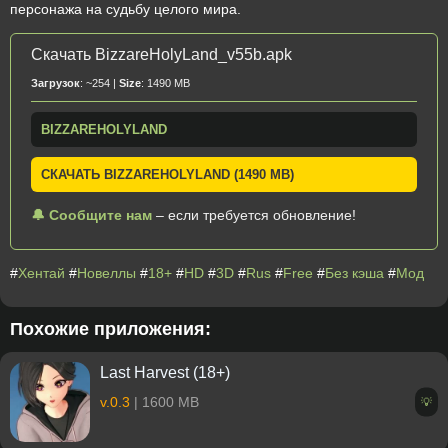
персонажа на судьбу целого мира.
Скачать BizzareHolyLand_v55b.apk
Загрузок
: ~254 |
Size
: 1490 MB
BIZZAREHOLYLAND
СКАЧАТЬ BIZZAREHOLYLAND (1490 MB)
🔔 Сообщите нам
– если требуется обновление!
#
Хентай
#
Новеллы
#
18+
#
HD
#
3D
#
Rus
#
Free
#
Без кэша
#
Мод
Похожие приложения:
Last Harvest (18+)
v.0.3
| 1600 MB
💡