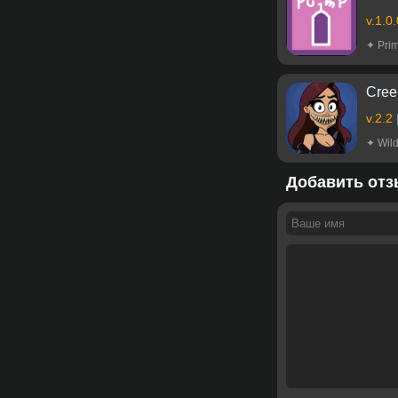
v.1.0
✦ Prim
Cree
v.2.2
✦ Wil
Добавить отз