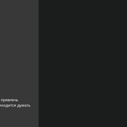
 привлечь
иходится думать