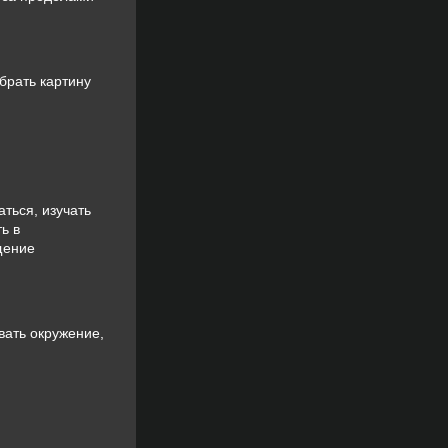
брать картину
ться, изучать
ь в
щение
вать окружение,