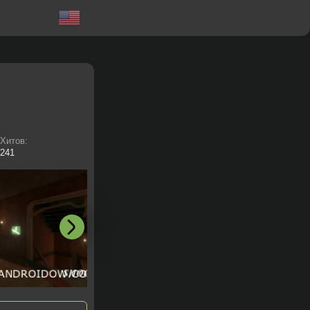
Хитов:
241