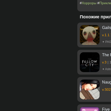
#
Хорроры
#
Прикл
Похожие при
Gail
v.1.1
✦ PA
The 
v.3
|
✦ Ast
Naug
v.S02
Five 