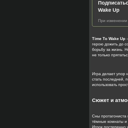
Подписатьс
Wake Up
При изменении 
Time To Wake Up
—
герою дожить до с
борьбу за жизнь. 
не только прятатьс
Игра делает упор 
стать последней, 
использовать прост
Сюжет и атм
Сны протагониста 
тёмные комнаты и 
Игрок постепенно 