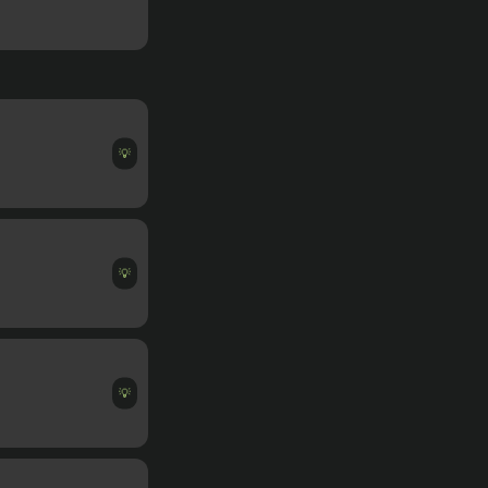
💡
💡
💡