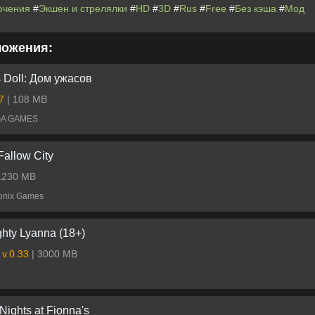
ючения
#
Экшен и стрелялки
#
HD
#
3D
#
Rus
#
Free
#
Без кэша
#
Мод
ложения:
s Doll: Дом ужасов
.7
| 108 MB
GA GAMES
Fallow City
 1230 MB
ronix Games
hty Lyanna (18+)
 v.0.33
| 3000 MB
Nights at Fionna's