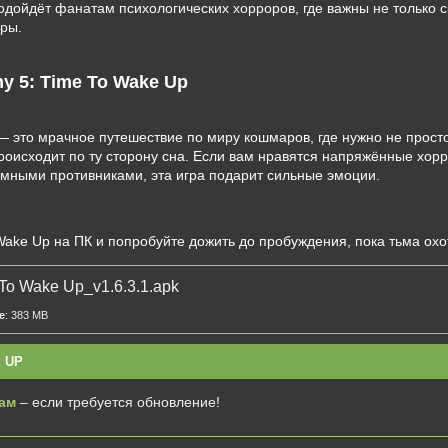
одойдёт фанатам психологических хорроров, где важны не только с
ры.
y 5: Time To Wake Up
 это мрачное путешествие по миру кошмаров, где нужно не просто
происходит по ту сторону сна. Если вам нравятся напряжённые хор
мными противниками, эта игра подарит сильные эмоции.
Wake Up на ПК и попробуйте дожить до пробуждения, пока тьма охо
To Wake Up_v1.6.3.1.apk
e
: 383 MB
 UP
ам
– если требуется обновление!