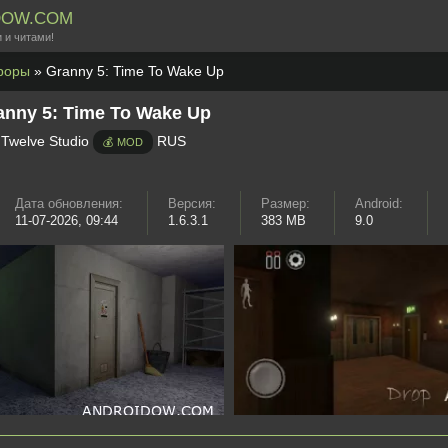
DOW.COM
 и читами!
роры
» Granny 5: Time To Wake Up
anny 5: Time To Wake Up
 Twelve Studio
RUS
💰 MOD
Дата обновления:
Версия:
Размер:
Android:
11-07-2026, 09:44
1.6.3.1
383 MB
9.0