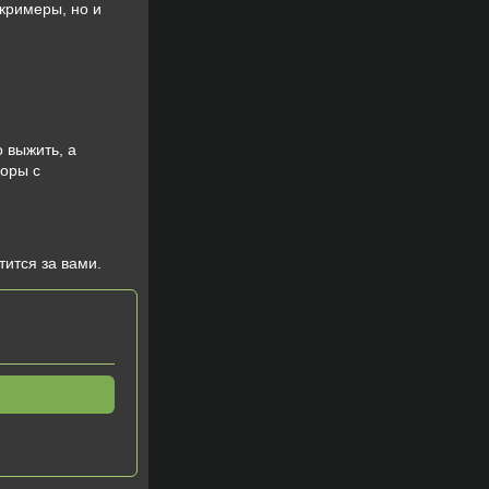
кримеры, но и
 выжить, а
роры с
тится за вами.