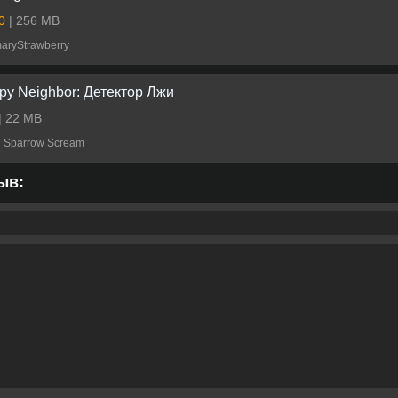
.0
| 256 MB
aryStrawberry
py Neighbor: Детектор Лжи
| 22 MB
d Sparrow Scream
ыв: