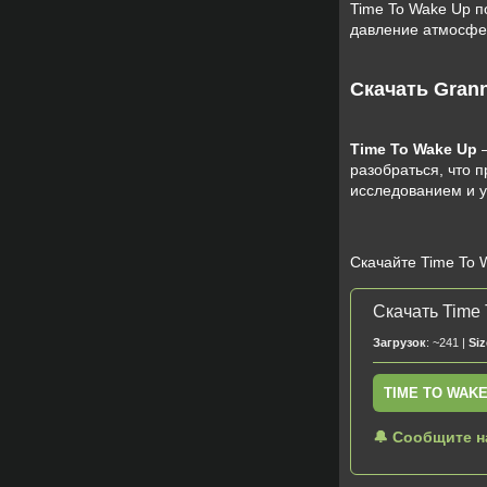
Time To Wake Up п
давление атмосфе
Скачать Grann
Time To Wake Up
—
разобраться, что 
исследованием и у
Скачайте Time To 
Скачать Time 
Загрузок
: ~241 |
Siz
TIME TO WAKE
🔔 Сообщите н