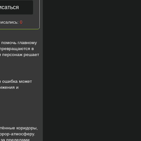
исаться
писались:
0
т помочь главному
 превращаются в
 и персонаж решает
я ошибка может
вижения и
етённые коридоры,
оррор-атмосферу.
я за пределами