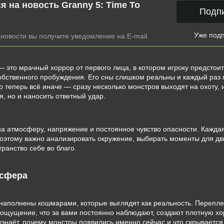
я на новость Granny 5: Time To
Подп
Уже под
новости вы получите уведомление на E-mail.
 это мрачный хоррор от первого лица, в котором игроку предстои
обственного пробуждения. Его сны слишком реальны и каждый раз
Но теперь всё иначе — сразу несколько монстров выходят на охоту,
я, но и наносить ответный удар.
на атмосферу, напряжение и постоянное чувство опасности. Кажда
поэтому важно анализировать окружение, выбирать моменты для д
ранство себе во благо.
осфера
наполнены кошмарами, которые выглядят как реальность. Перепл
ощущение, что за вами постоянно наблюдают, создают плотную х
узнаёт, почему монстры появились именно сейчас и что скрываетс