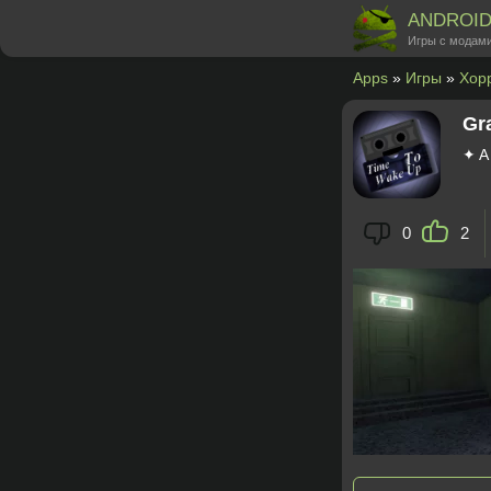
ANDROI
Игры с модами
Apps
»
Игры
»
Хор
Gr
✦ A
0
2