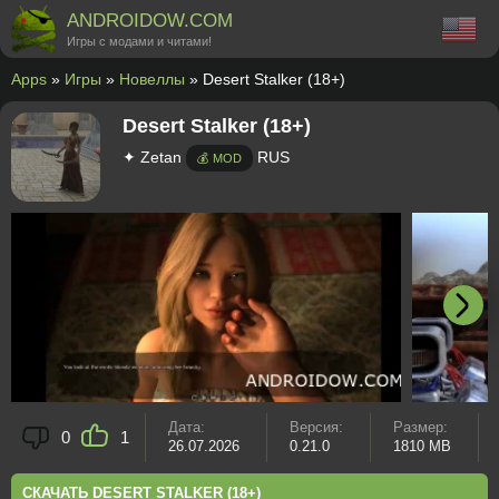
ANDROIDOW.COM
Игры с модами и читами!
Apps
»
Игры
»
Новеллы
» Desert Stalker (18+)
Desert Stalker (18+)
✦ Zetan
RUS
💰 MOD
Дата:
Версия:
Размер:
0
1
26.07.2026
0.21.0
1810 MB
СКАЧАТЬ DESERT STALKER (18+)