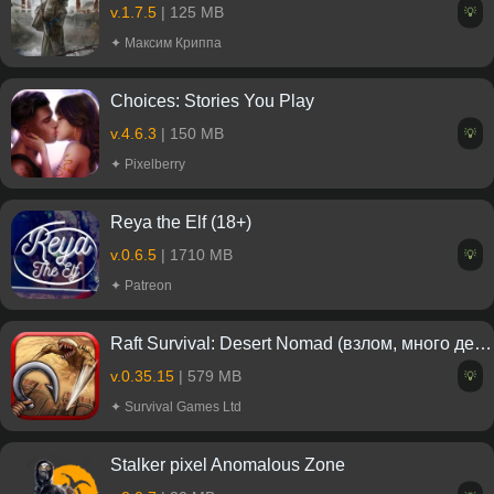
v.1.7.5
| 125 MB
💡
✦ Максим Криппа
Choices: Stories You Play
v.4.6.3
| 150 MB
💡
✦ Pixelberry
Reya the Elf (18+)
v.0.6.5
| 1710 MB
💡
✦ Patreon
Raft Survival: Desert Nomad (взлом, много денег)
v.0.35.15
| 579 MB
💡
✦ Survival Games Ltd
Stalker pixel Anomalous Zone