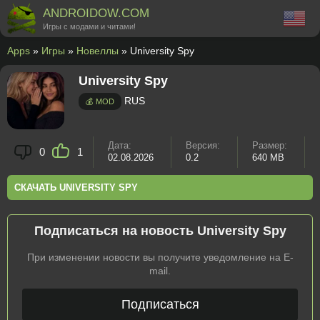
ANDROIDOW.COM
Игры с модами и читами!
Apps
»
Игры
»
Новеллы
» University Spy
University Spy
RUS
💰 MOD
Дата:
Версия:
Размер:
0
1
02.08.2026
0.2
640 MB
СКАЧАТЬ UNIVERSITY SPY
Подписаться на новость University Spy
При изменении новости вы получите уведомление на E-
mail.
Подписаться