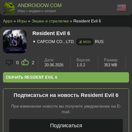
ANDROIDOW.COM
Игры с модами и читами!
Apps
»
Игры
»
Экшен и стрелялки
» Resident Evil 6
Resident Evil 6
✦ CAPCOM CO., LTD.
RUS
💰 MOD
Дата:
Версия:
Размер:
0
2
20.06.2026
1.0.2
353 MB
СКАЧАТЬ RESIDENT EVIL 6
Подписаться на новость Resident Evil 6
При изменении новости вы получите уведомление на E-
mail.
Подписаться