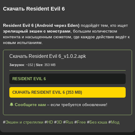
Скачать Resident Evil 6
Resident Evil 6 (Android через Eden)
подойдёт тем, кто ищет
зрелищный экшен с монстрами
, большим количеством
контента и насыщенным сюжетом, где каждое действие ведёт к
новым испытаниям.
Скачать Resident Evil 6_v1.0.2.apk
Загрузок
: ~152 |
Size
: 353 MB
RESIDENT EVIL 6
СКАЧАТЬ RESIDENT EVIL 6 (353 MB)
🔔 Сообщите нам
– если требуется обновление!
#
Экшен и стрелялки
#
HD
#
3D
#
Rus
#
Free
#
Без кэша
#
Мод