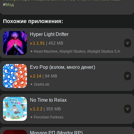
#
Мод
Похожие приложения:
Hyper Light Drifter
v.1.1.91
| 452 MB
💡
✦ Heart Machine, Abylight Studios, Abylight Studios S.A.
Evo Pop (взлом, много денег)
v.2.14
| 94 MB
💡
✦ ZeptoLab
No Time to Relax
v.1.2.2
| 355 MB
💡
✦ Porcelain Fortress
Мордор РП (Mordor RP)