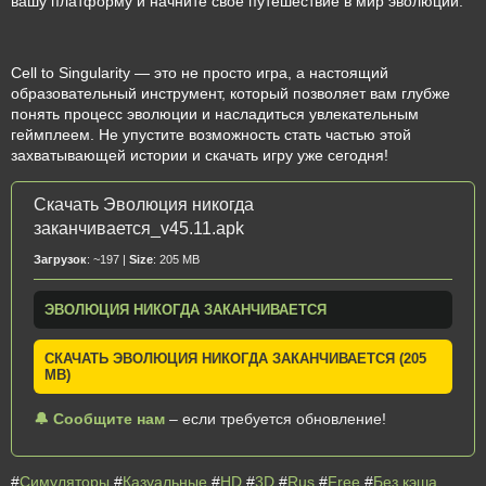
вашу платформу и начните свое путешествие в мир эволюции.
Cell to Singularity — это не просто игра, а настоящий
образовательный инструмент, который позволяет вам глубже
понять процесс эволюции и насладиться увлекательным
геймплеем. Не упустите возможность стать частью этой
захватывающей истории и скачать игру уже сегодня!
Скачать Эволюция никогда
заканчивается_v45.11.apk
Загрузок
: ~197 |
Size
: 205 MB
ЭВОЛЮЦИЯ НИКОГДА ЗАКАНЧИВАЕТСЯ
СКАЧАТЬ ЭВОЛЮЦИЯ НИКОГДА ЗАКАНЧИВАЕТСЯ (205
MB)
🔔 Сообщите нам
– если требуется обновление!
#
Симуляторы
#
Казуальные
#
HD
#
3D
#
Rus
#
Free
#
Без кэша