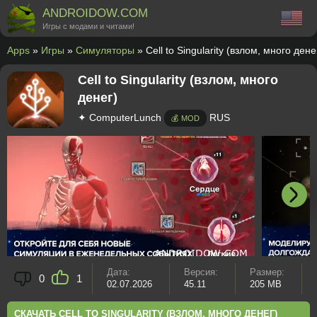
ANDROIDOW.COM
Игры с модами и читами!
Apps
»
Игры
»
Симуляторы
» Cell to Singularity (взлом, много дене
Cell to Singularity (взлом, много
денег)
✦ ComputerLunch
RUS
💰 MOD
Дата:
Версия:
Размер:
0
1
02.07.2026
45.11
205 MB
СКАЧАТЬ CELL TO SINGULARITY (ВЗЛОМ, МНОГО ДЕНЕГ)