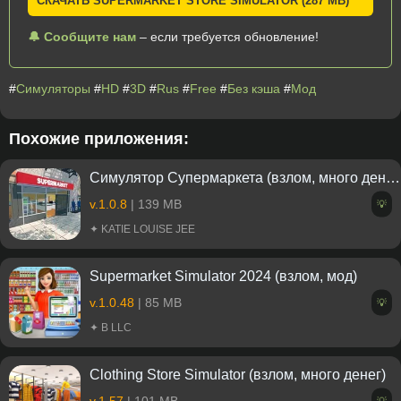
СКАЧАТЬ SUPERMARKET STORE SIMULATOR (287 MB)
🔔 Сообщите нам
– если требуется обновление!
#
Симуляторы
#
HD
#
3D
#
Rus
#
Free
#
Без кэша
#
Мод
Похожие приложения:
Симулятор Супермаркета (взлом, много денег)
v.1.0.8
| 139 MB
💡
✦ KATIE LOUISE JEE
Supermarket Simulator 2024 (взлом, мод)
v.1.0.48
| 85 MB
💡
✦ B LLC
Clothing Store Simulator (взлом, много денег)
v.1.57
| 101 MB
💡