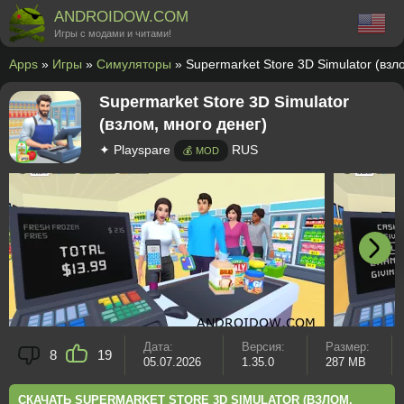
ANDROIDOW.COM
Игры с модами и читами!
Apps
»
Игры
»
Симуляторы
» Supermarket Store 3D Simulator (взл
Supermarket Store 3D Simulator
(взлом, много денег)
✦ Playspare
RUS
💰 MOD
Дата:
Версия:
Размер:
8
19
05.07.2026
1.35.0
287 MB
СКАЧАТЬ SUPERMARKET STORE 3D SIMULATOR (ВЗЛОМ,