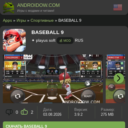
ANDROIDOW.COM
Игры с модами и читами!
Apps
»
Игры
»
Спортивные
» BASEBALL 9
BASEBALL 9
✦ playus soft
RUS
💰 MOD
Дата:
Версия:
Размер:
0
2
03.08.2026
3.9.2
275 MB
СКАЧАТЬ BASEBALL 9