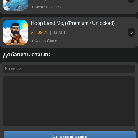
✦ Atypical Games
Hoop Land Мод (Premium / Unlocked)
v.1.09.75
| 83 MB
💡
✦ Koality Game
Добавить отзыв:
Отправить отзыв