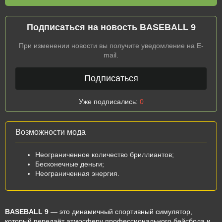
Подписаться на новость BASEBALL 9
При изменении новости вы получите уведомление на E-
mail.
Подписаться
Уже подписались:
0
Возможности мода
Неограниченное количество бриллиантов;
Бесконечные деньги;
Неограниченная энергия.
BASEBALL 9
— это динамичный спортивный симулятор,
который передаёт атмосферу профессионального бейсбола и