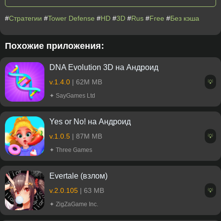
#
Стратегии
#
Tower Defense
#
HD
#
3D
#
Rus
#
Free
#
Без кэша
Похожие приложения:
DNA Evolution 3D на Андроид
v.1.4.0
| 62M MB
💡
✦ SayGames Ltd
Yes or No! на Андроид
v.1.0.5
| 87M MB
💡
✦ Three Games
Evertale (взлом)
v.2.0.105
| 63 MB
💡
✦ ZigZaGame Inc.