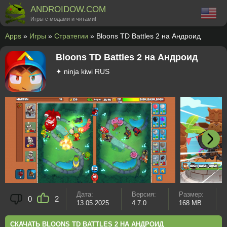
ANDROIDOW.COM
Игры с модами и читами!
Apps
»
Игры
»
Стратегии
» Bloons TD Battles 2 на Андроид
Bloons TD Battles 2 на Андроид
✦ ninja kiwi RUS
Дата:
Версия:
Размер:
0
2
13.05.2025
4.7.0
168 MB
СКАЧАТЬ BLOONS TD BATTLES 2 НА АНДРОИД