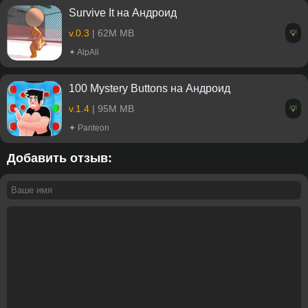
Survive It на Андроид
v.0.3
| 62M MB
💡
✦ AlpAli
100 Mystery Buttons на Андроид
v.1.4
| 95M MB
💡
✦ Panteon
Добавить отзыв: