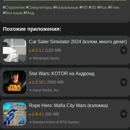
#
Стратегии
#
Симуляторы
#
Казуальные
#
HD
#
3D
#
Rus
#
Free
#
Без кэша
#
Мод
Похожие приложения:
Car Saler Simulator 2024 (взлом, много денег)
v.4.2.1
| 1150 MB
💡
✦ Westeight Studio
Star Wars: KOTOR на Андроид
v.1.0.10
| 2900 MB
💡
✦ Aspyr Media, Inc.
Rope Hero: Mafia City Wars (взломка)
v.1.8.4
| 156 MB
💡
✦ Naxeex Action & RPG Games