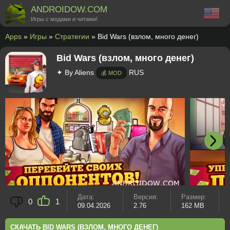
ANDROIDOW.COM
Игры с модами и читами!
Apps
»
Игры
»
Стратегии
» Bid Wars (взлом, много денег)
Bid Wars (взлом, много денег)
✦ By Aliens
RUS
💰 MOD
Дата:
Версия:
Размер:
0
1
09.04.2026
2.76
162 MB
СКАЧАТЬ BID WARS (ВЗЛОМ, МНОГО ДЕНЕГ)