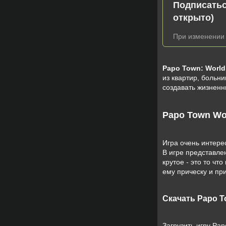
Подписатьс
открыто)
При изменении 
Papo Town: World
из квартир, больни
создавать жизненн
Papo Town Wor
Игра очень интере
В игре представле
крутое - это то чт
ему прическу и пр
Скачать Papo T
Загрузить игру Pa