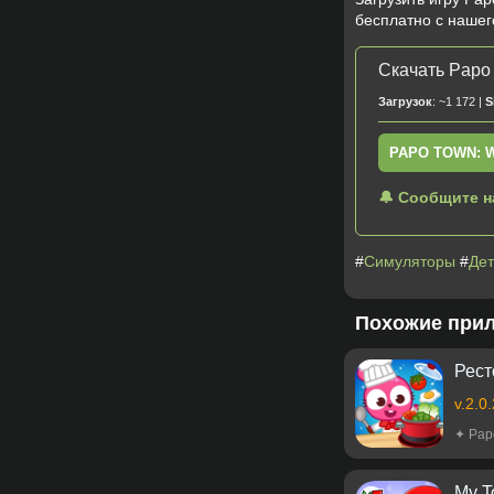
бесплатно с нашег
Скачать Papo 
Загрузок
: ~1 172 |
S
PAPO TOWN: 
🔔 Сообщите н
#
Симуляторы
#
Дет
Похожие при
Рест
v.2.0
✦ Pap
My T