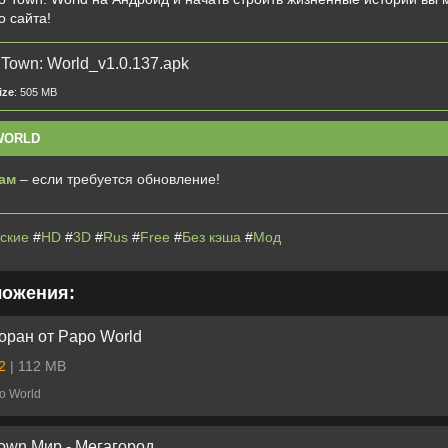
о сайта!
Town: World_v1.0.137.apk
ize
: 505 MB
WORLD
ам
– если требуется обновление!
ские
#
HD
#
3D
#
Rus
#
Free
#
Без кэша
#
Мод
ложения:
оран от Papo World
.2
| 112 MB
o World
own Мир - Mегагород