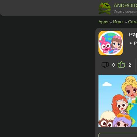
ANDROI
Игры с модами
Apps
»
Игры
»
Сим
Pa
✦ P
0
2