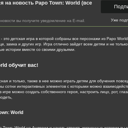
я на новость Papo Town: World (все
Подп
Уже под
новости вы получите уведомление на E-mail.
- это детская игра в которой собраны все персонажи из Papo World 
це, замка и других игр. Игра отлично зайдет всем детям и не тольк
ые истории вместе со своими друзьями.
ld обучит вас!
сная и только, также в нее можно играть детям для обучения повсе
ны сотни интерактивных элементов с которыми можно взаимодейст
о в игре можно создать собственного героя, настроить лицо, рот, гла
иодеть,
own: World
po Town: World на Андроид и начать строить жизненные истории вы 