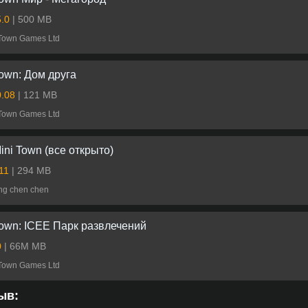
5.0
| 500 MB
Town Games Ltd
own: Дом друга
0.08
| 121 MB
Town Games Ltd
ini Town (все открыто)
.11
| 294 MB
ng chen chen
own: ICEE Парк развлечений
0
| 66M MB
Town Games Ltd
ыв: