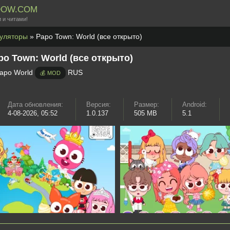
DOW.COM
 и читами!
уляторы
» Papo Town: World (все открыто)
po Town: World (все открыто)
apo World
RUS
💰 MOD
Дата обновления:
Версия:
Размер:
Android:
4-08-2026, 05:52
1.0.137
505 MB
5.1