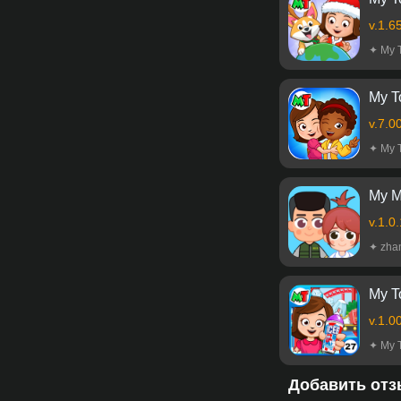
v.1.6
✦ My 
My T
v.7.0
✦ My 
My M
v.1.0
✦ zha
My T
v.1.0
✦ My 
Добавить отз