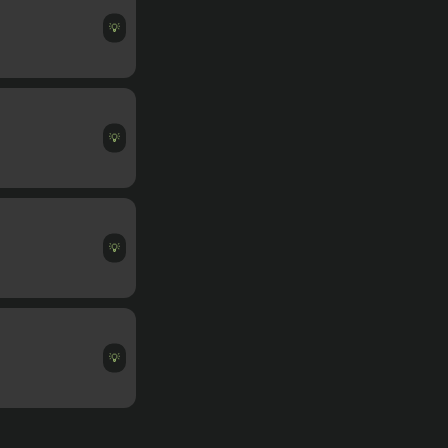
💡
💡
💡
💡