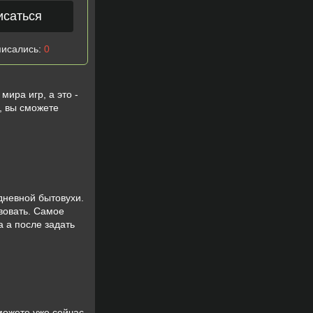
исаться
писались:
0
мира игр, а это -
о, вы сможете
дневной бытовухи.
вовать. Самое
за а после задать
можете уже сейчас