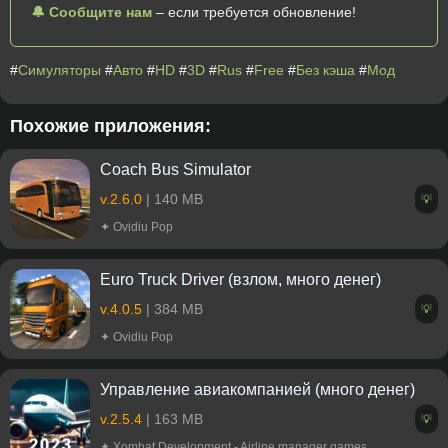
🔔 Сообщите нам
– если требуется обновление!
#
Симуляторы
#
Авто
#
HD
#
3D
#
Rus
#
Free
#
Без кэша
#
Мод
Похожие приложения:
Coach Bus Simulator
v.2.6.0
| 140 MB
💡
✦ Ovidiu Pop
Euro Truck Driver (взлом, много денег)
v.4.0.5
| 384 MB
💡
✦ Ovidiu Pop
Управление авиакомпанией (много денег)
v.2.5.4
| 163 MB
💡
✦ Xombat Development - Airline manager games