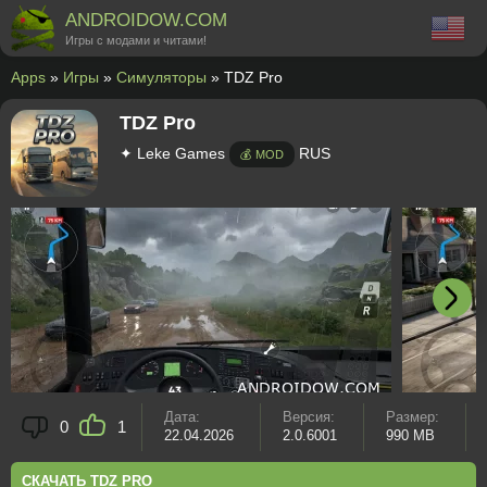
ANDROIDOW.COM
Игры с модами и читами!
Apps
»
Игры
»
Симуляторы
» TDZ Pro
TDZ Pro
✦ Leke Games
RUS
💰 MOD
Дата:
Версия:
Размер:
0
1
22.04.2026
2.0.6001
990 MB
СКАЧАТЬ TDZ PRO