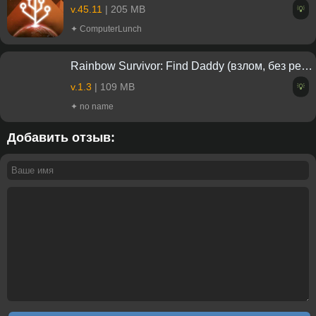
v.45.11
| 205 MB
💡
✦ ComputerLunch
Rainbow Survivor: Find Daddy (взлом, без рекламы)
v.1.3
| 109 MB
💡
✦ no name
Добавить отзыв: