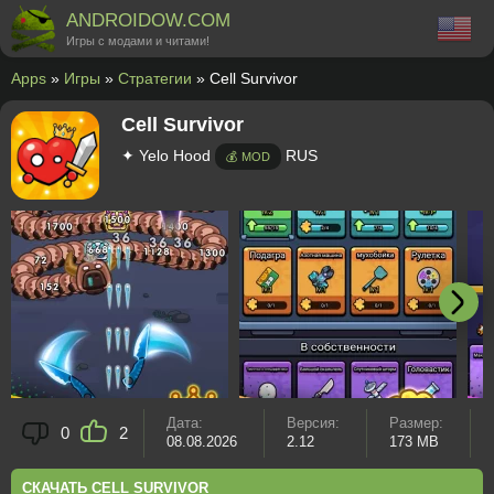
ANDROIDOW.COM
Игры с модами и читами!
Apps
»
Игры
»
Стратегии
» Cell Survivor
Cell Survivor
✦ Yelo Hood
RUS
💰 MOD
Дата:
Версия:
Размер:
0
2
08.08.2026
2.12
173 MB
СКАЧАТЬ CELL SURVIVOR