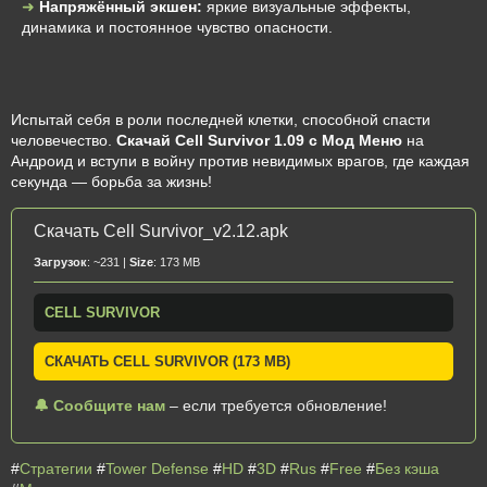
Напряжённый экшен:
яркие визуальные эффекты,
динамика и постоянное чувство опасности.
Испытай себя в роли последней клетки, способной спасти
человечество.
Скачай Cell Survivor 1.09 с Мод Меню
на
Андроид и вступи в войну против невидимых врагов, где каждая
секунда — борьба за жизнь!
Скачать Cell Survivor_v2.12.apk
Загрузок
: ~231 |
Size
: 173 MB
CELL SURVIVOR
СКАЧАТЬ CELL SURVIVOR (173 MB)
🔔 Сообщите нам
– если требуется обновление!
#
Стратегии
#
Tower Defense
#
HD
#
3D
#
Rus
#
Free
#
Без кэша