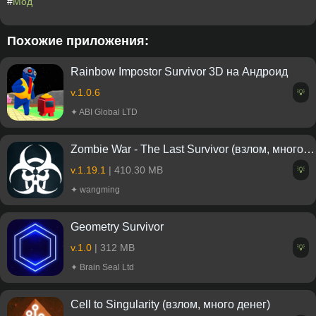
#
Мод
Похожие приложения:
Rainbow Impostor Survivor 3D на Андроид
v.1.0.6
💡
✦ ABI Global LTD
Zombie War - The Last Survivor (взлом, много денег)
v.1.19.1
| 410.30 MB
💡
✦ wangming
Geometry Survivor
v.1.0
| 312 MB
💡
✦ Brain Seal Ltd
Cell to Singularity (взлом, много денег)